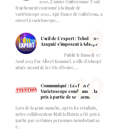
2010, L'année Guibérouase T out
fraichement couronné à la finale de
variétoscope 2010, Agir Dance de Guibéroua, a
ouvert à varietoscope....
L’œil de L’expert : Tchologo et
Azaguié s'imposent à Adzopé.
Publié le Samedi 07
Aout 2021 Par Albert Kouassi L a ville d'Adzopé
située au sud de la Côte d'Ivoire, ...
Communiqué : Les fans de
Varietoscope condamnent la
pris à partie de ses membres
Lors de la 4eme manche, après les résultats,
notre collaborateur Malt la Matrix a été pris à
partie par certaines personnes nonobstant sa
r...