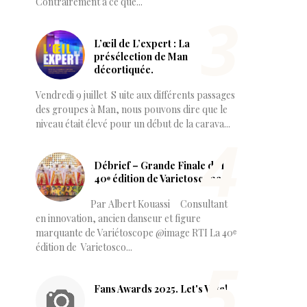
Contrairement à ce que...
L’œil de L’expert : La
présélection de Man
décortiquée.
Vendredi 9 juillet S uite aux différents passages
des groupes à Man, nous pouvons dire que le
niveau était élevé pour un début de la carava...
Débrief – Grande Finale de la
40ᵉ édition de Varietoscope
Par Albert Kouassi Consultant
en innovation, ancien danseur et figure
marquante de Variétoscope @image RTI La 40ᵉ
édition de Varietosco...
Fans Awards 2025. Let's Vote!