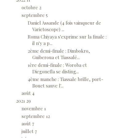
octobre
2
septembre
5
Daniel Assande (4 fois vainqueur de
Varietoscope) ...
Roma Chiyaya s'exprime sur la finale :
il n'y a p...
2ème demi-finale : Dimbokro,
Guiberoua et Tiassalé...
1ère demi-finale : Woroba et
Diegonefla se disting...
4ème manche : Tiassale brille, port-
Bouet sauve l'...
août
4
2021
29
novembre
1
septembre
12
août
7
juillet
7