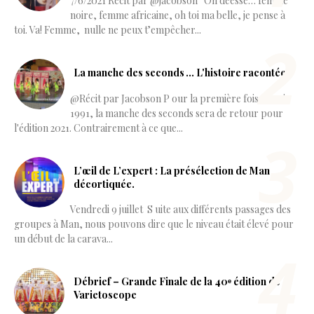
7/6/2021 Récit par @jacobson “Oh déesse… femme
noire, femme africaine, oh toi ma belle, je pense à
toi. Va! Femme, nulle ne peux t’empêcher...
La manche des seconds ... L'histoire racontée.
@Récit par Jacobson P our la première fois depuis
1991, la manche des seconds sera de retour pour
l'édition 2021. Contrairement à ce que...
L’œil de L’expert : La présélection de Man
décortiquée.
Vendredi 9 juillet S uite aux différents passages des
groupes à Man, nous pouvons dire que le niveau était élevé pour
un début de la carava...
Débrief – Grande Finale de la 40ᵉ édition de
Varietoscope