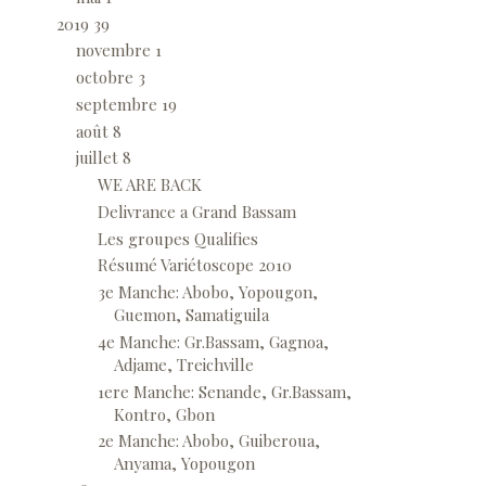
2019
39
novembre
1
octobre
3
septembre
19
août
8
juillet
8
WE ARE BACK
Delivrance a Grand Bassam
Les groupes Qualifies
Résumé Variétoscope 2010
3e Manche: Abobo, Yopougon,
Guemon, Samatiguila
4e Manche: Gr.Bassam, Gagnoa,
Adjame, Treichville
1ere Manche: Senande, Gr.Bassam,
Kontro, Gbon
2e Manche: Abobo, Guiberoua,
Anyama, Yopougon