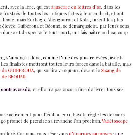
nt, avec la 1ère, qui est
à
inscrire en lettres d’or
, dans les
rustrés de toutes les critiques faites à leur endroit, et ont
en finale, mais Korhogo, Abengourou et Kolia, furent les plus
s élevée. Guibéroua et Béoumi, se démarquaient, par leurs sens
e danse et de spectacle tout court, ont fais naitre en beaucoup
10, s’annonçait donc, comme l’une des plus relevées, avec la
.
Les finalistes mettront toutes leurs forces dans la bataille, mais
e de GUIBEROUA
, qui sortira vainqueur, devant le
Sizang de
u de BEOUMI
.
 controversée
, et elle n’a pas encore finie de livrer tous ses
re activement pour l’édition 2011, Bayota règle les derniers
ogo promet de prendre sa revanche l’an prochain.
Variétoscope
e préféré. Car nous vous réservons
d’énormes surprises
:
une