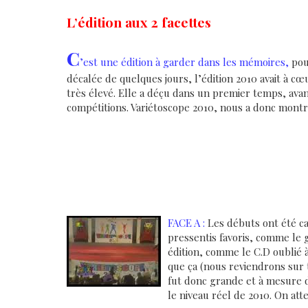
L’édition aux 2 facettes
C
’est une édition à garder dans les mémoires,
pou
décalée de quelques jours, l’édition 2010 avait à cœ
très élevé. Elle a déçu dans un premier temps, avan
compétitions. Variétoscope 2010, nous a donc mont
FACE A :
Les déb
uts ont été c
pressentis favoris, comme le g
édition, comme le C.D oublié à 
que ça (nous reviendrons sur 
fut donc grande et à mesure d
le niveau réel de 2010. On atte