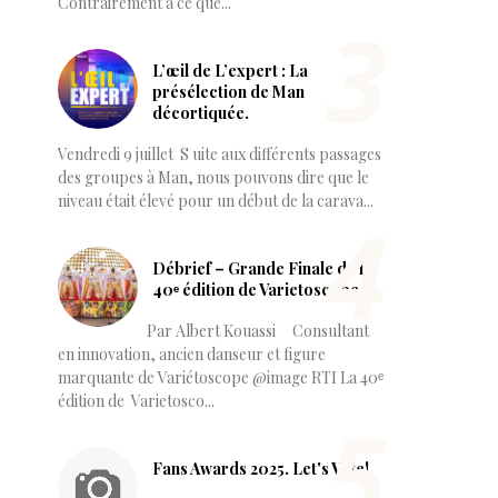
Contrairement à ce que...
L’œil de L’expert : La
présélection de Man
décortiquée.
Vendredi 9 juillet S uite aux différents passages
des groupes à Man, nous pouvons dire que le
niveau était élevé pour un début de la carava...
Débrief – Grande Finale de la
40ᵉ édition de Varietoscope
Par Albert Kouassi Consultant
en innovation, ancien danseur et figure
marquante de Variétoscope @image RTI La 40ᵉ
édition de Varietosco...
Fans Awards 2025. Let's Vote!