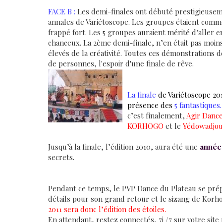
FACE B :
Les demi-finales ont débuté prestigieuseme
annales de Variétoscope. Les groupes étaient comme f
frappé fort. Les 5 groupes auraient mérité d’aller 
chanceux. La 2ème demi-finale, n’en était pas moin
élevés de la créativité. Toutes ces démonstrations d
de personnes, l'espoir d'une finale de rêve.
La finale
de Variétoscope 20
présence des
5 fantastiques
c’est finalement,
Agir Danc
KORHOGO
et le
Yédowadjo
Jusqu’à la finale, l’édition 2010, aura été une
année
secrets.
Pendant ce temps, le PVP Dance du Plateau se prépa
détails pour son grand retour et le sizang de Korh
2011 sera donc l’édition des étoiles.
En attendant, restez connectés, 7j /7 sur votre sit