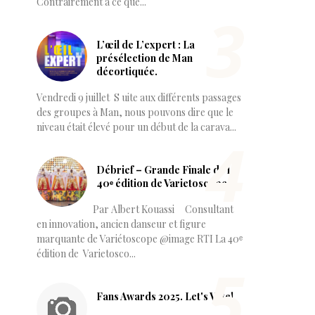
Contrairement à ce que...
L’œil de L’expert : La
présélection de Man
décortiquée.
Vendredi 9 juillet S uite aux différents passages
des groupes à Man, nous pouvons dire que le
niveau était élevé pour un début de la carava...
Débrief – Grande Finale de la
40ᵉ édition de Varietoscope
Par Albert Kouassi Consultant
en innovation, ancien danseur et figure
marquante de Variétoscope @image RTI La 40ᵉ
édition de Varietosco...
Fans Awards 2025. Let's Vote!