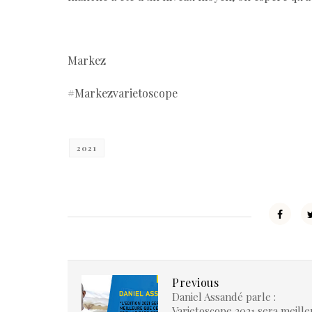
Markez
#Markezvarietoscope
2021
Previous
Daniel Assandé parle :
Varietoscope 2021 sera meille