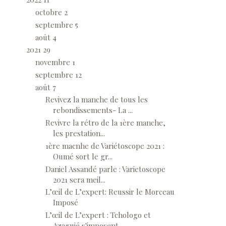
octobre
2
septembre
5
août
4
2021
29
novembre
1
septembre
12
août
7
Revivez la manche de tous les
rebondissements- La ...
Revivre la rétro de la 1ère manche,
les prestation...
1ère macnhe de Variétoscope 2021 :
Oumé sort le gr...
Daniel Assandé parle : Varietoscope
2021 sera meil...
L’œil de L’expert: Reussir le Morceau
Imposé
L’œil de L’expert : Tchologo et
Azaguié s'imposent...