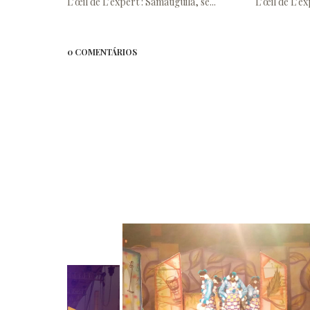
L’œil de L’expert : Samatiguila, se...
L’œil de L’ex
0 COMENTÁRIOS