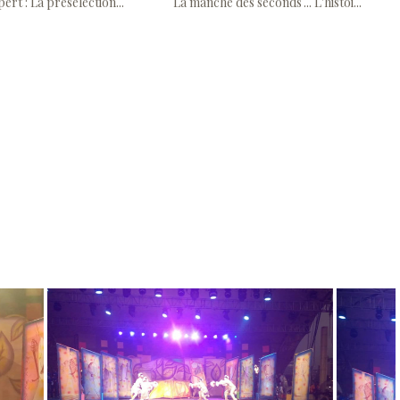
pert : La présélection...
La manche des seconds ... L'histoi...