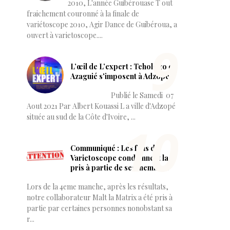
2010, L'année Guibérouase T out
fraichement couronné à la finale de
variétoscope 2010, Agir Dance de Guibéroua, a
ouvert à varietoscope....
L’œil de L’expert : Tchologo et
Azaguié s'imposent à Adzopé.
Publié le Samedi 07
Aout 2021 Par Albert Kouassi L a ville d'Adzopé
située au sud de la Côte d'Ivoire, ...
Communiqué : Les fans de
Varietoscope condamnent la
pris à partie de ses membres
Lors de la 4eme manche, après les résultats,
notre collaborateur Malt la Matrix a été pris à
partie par certaines personnes nonobstant sa
r...