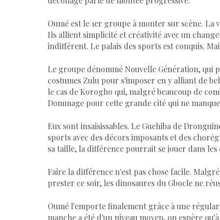
décollage parle de montée progressive.
Oumé est le 1er groupe à monter sur scène. La v
Ils allient simplicité et créativité avec un cha
indifférent. Le palais des sports est conquis. Mai
Le groupe dénommé Nouvelle Génération, qui pres
costumes Zulu pour s'imposer en y alliant de belle
le cas de Korogho qui, malgré beaucoup de comb
Dommage pour cette grande cité qui ne manque 
Eux sont insaisissables. Le Guehiba de Dronguiné
sports avec des décors imposants et des chorég
sa taille, la différence pourrait se jouer dans les 
Faire la différence n'est pas chose facile. Malgr
prester ce soir, les dinosaures du Gbocle ne réuss
Oumé l'emporte finalement grâce à une régularit
manche a été d'un niveau moyen, on espère qu'à 